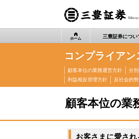
Mitoyo
三豊証券
につい
ホーム
コンプライアン
顧客本位の業務運営方針
分別
利益相反管理方針
反社会的勢
顧客本位の業
お客さまに愛され