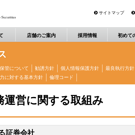
三豊証券
サイトマップ
 Securities
て
店舗の
ご案内
採用
情報
初めて
ス
保管について
勧誘方針
個人情報保護方針
最良執行方針
力に対する基本方針
倫理コード
務運営に関する取組み
る証券会社