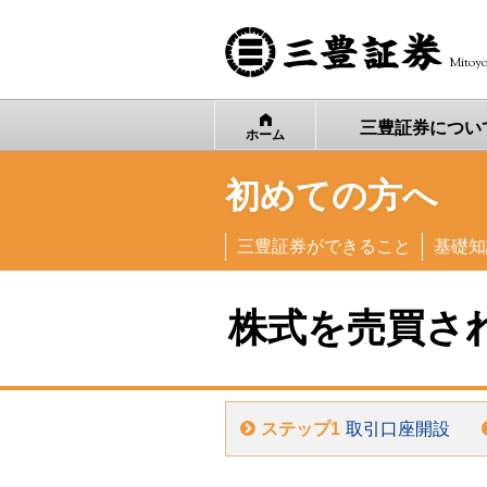
Mitoyo
三豊証券
につい
ホーム
初めての方へ
三豊証券ができること
基礎知
株式を売買さ
ステップ1
取引口座開設