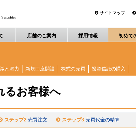
三豊証券
サイトマップ
 Securities
て
店舗の
ご案内
採用
情報
初めて
識と魅力
新規口座開設
株式の売買
投資信託の購入
れるお客様へ
ステップ2
売買注文
ステップ3
売買代金の精算