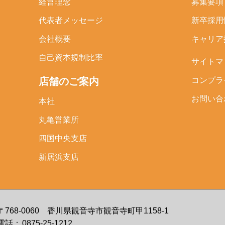
経営理念
募集要項
代表者メッセージ
新卒採用
会社概要
キャリア
自己資本規制比率
サイトマ
店舗のご案内
コンプラ
お問い合
本社
丸亀営業所
四国中央支店
新居浜支店
〒768-0060 香川県観音寺市観音寺町甲1158-1
電話：
0875-25-1212