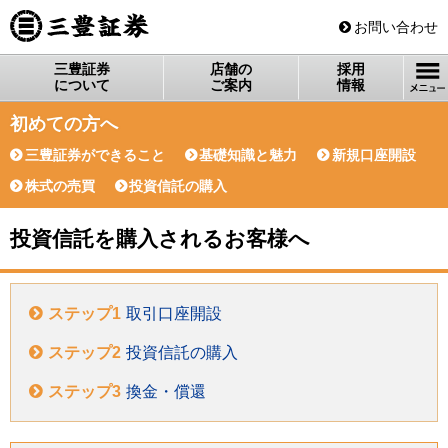
三豊証券
お問い合わせ
三豊証券
店舗の
採用
について
ご案内
情報
初めての方へ
三豊証券ができること
基礎知識と魅力
新規口座開設
株式の売買
投資信託の購入
投資信託を購入されるお客様へ
ステップ1
取引口座開設
ステップ2
投資信託の購入
ステップ3
換金・償還