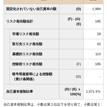
固定化されていない自己資本の額
(D)
1,984
(F)
-
(G)
リスク相当額合計
185
(E)
市場リスク相当額
29
取引先リスク相当額
42
基礎的リスク相当額
113
控除前リスク相当額
(F)
185
暗号等資産等による控除額
(G)
-
（第17条関係）
(D)
/
(E)
x
自己資本規制比率
1,071.9％
100(%)
自己資本規制比率は、小数点第２位以下を切り捨て、小数点第１