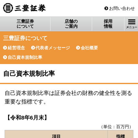
三豊証券
お問い合わせ
三豊証券
店舗の
採用
について
ご案内
情報
三豊証券について
経営理念
代表者メッセージ
会社概要
自己資本規制比率
自己資本規制比率
自己資本規制比率は証券会社の財務の健全性を測る
重要な指標です。
【令和8年6月末】
（単位：百万円）
項目
指標