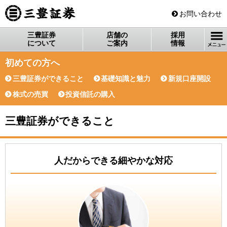
三豊証券
お問い合わせ
三豊証券
店舗の
採用
について
ご案内
情報
初めての方へ
三豊証券ができること
基礎知識と魅力
新規口座開設
株式の売買
投資信託の購入
三豊証券ができること
人だからできる細やかな対応
イ